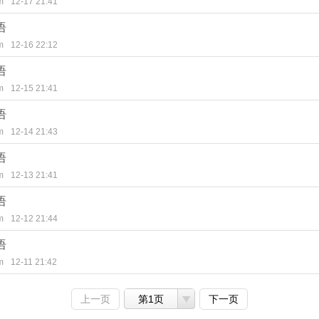
m
12-17 21:41
语
m
12-16 22:12
语
m
12-15 21:41
语
m
12-14 21:43
语
m
12-13 21:41
语
m
12-12 21:44
语
m
12-11 21:42
上一页
第1页
下一页