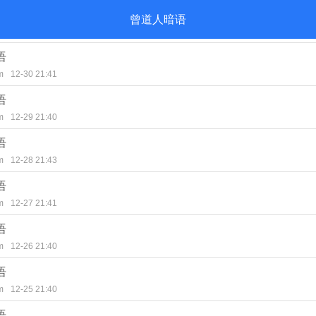
曾道人暗语
语
m
12-30 21:41
语
m
12-29 21:40
语
m
12-28 21:43
语
m
12-27 21:41
语
m
12-26 21:40
语
m
12-25 21:40
语