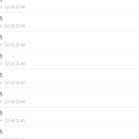
m
12-24 21:40
语
m
12-23 21:40
语
m
12-22 21:40
语
m
12-21 21:40
语
m
12-20 21:42
语
m
12-19 21:44
语
m
12-18 21:41
语